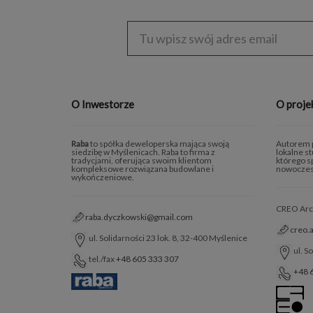
Enter
address
O Inwestorze
O proje
Raba
to spółka deweloperska mająca swoją
Autorem p
siedzibę w Myślenicach. Raba to firma z
lokalne s
tradycjami, oferująca swoim klientom
którego sp
kompleksowe rozwiązana budowlane i
nowoczes
wykończeniowe.
CREO Archi
raba.dyczkowski@gmail.com
creo.
ul. Solidarności 23 lok. 8, 32-400 Myślenice
ul. S
tel./fax
+48 605 333 307
+48 