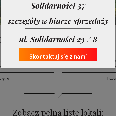
Solidarności 37
szczegóły w biurze sprzedaży
z listę lokali według p
ul. Solidarności 23 / 8
Skontaktuj się z nami
ter
Pierws
piętro
Trzeci
Zobacz pełną listę lokali: