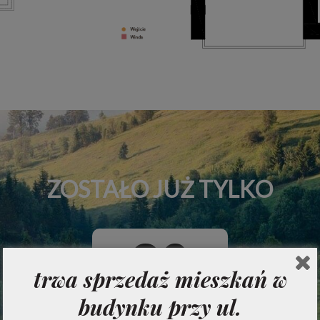
ZOSTAŁO JUŻ TYLKO
36
trwa sprzedaż mieszkań w
mieszkań
budynku przy ul.