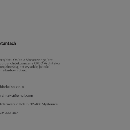
ktantach
rojektu Osiedla Słonecznego jest
tudio architektoniczne CREO Architekci,
ecjalnością jest wysokiej jakości,
ne budownictwo.
tekci sp. z o. o.
architekci@gmail.com
olidarności 23 lok. 8, 32-400 Myślenice
605 333 307