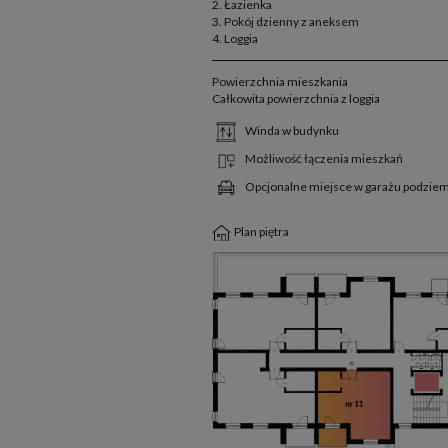
2. Łazienka
3. Pokój dzienny z aneksem
4. Loggia
Powierzchnia mieszkania
Całkowita powierzchnia z loggia
Winda w budynku
Możliwość łączenia mieszkań
Opcjonalne miejsce w garażu podzi
Plan piętra