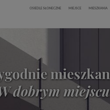
OSIEDLE SŁONECZNE
MIEJSCE
MIESZKANIA
godnie mieszkan
W dobrym miejscu