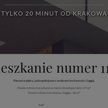
TYLKO 20 MINUT OD KRAKOWA
eszkanie numer 1
Pierwsze piętro, jednopokojowe z aneksem kuchennym i loggią.
Powierzchnia mieszkania w stanie deweloperskim: 37 m²
Powierzchnia mieszkania z loggią.: 42 m²
7 m²