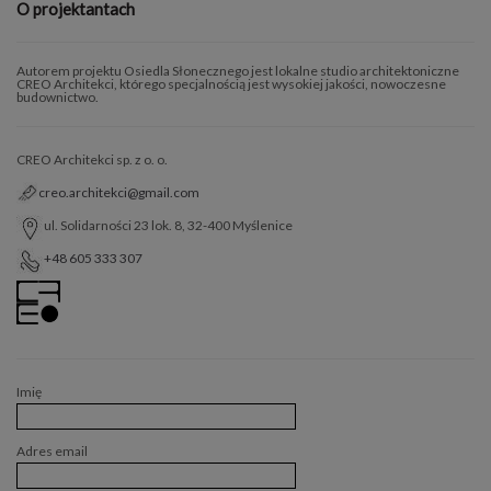
O projektantach
Autorem projektu Osiedla Słonecznego jest lokalne studio architektoniczne
CREO Architekci, którego specjalnością jest wysokiej jakości, nowoczesne
budownictwo.
CREO Architekci sp. z o. o.
creo.architekci@gmail.com
ul. Solidarności 23 lok. 8, 32-400 Myślenice
+48 605 333 307
Imię
Adres email