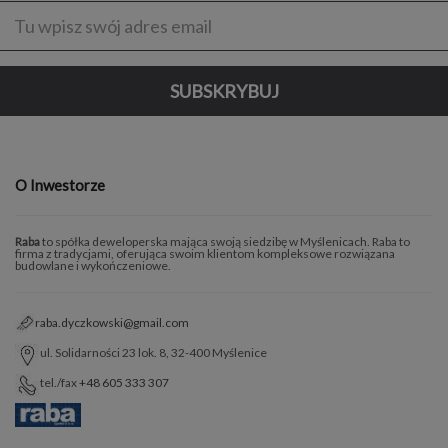
Enter
address
SUBSKRYBUJ
O Inwestorze
Raba
to spółka deweloperska mająca swoją siedzibę w Myślenicach. Raba to
firma z tradycjami, oferująca swoim klientom kompleksowe rozwiązana
budowlane i wykończeniowe.
raba.dyczkowski@gmail.com
ul. Solidarności 23 lok. 8, 32-400 Myślenice
tel./fax
+48 605 333 307