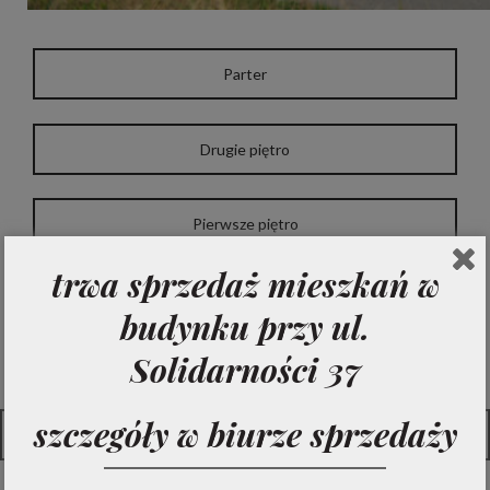
Parter
Drugie piętro
Pierwsze piętro
trwa sprzedaż mieszkań w
Trzecie piętro
budynku przy ul.
Solidarności 37
szczegóły w biurze sprzedaży
Tabela mieszkań