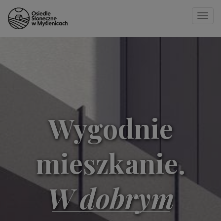
Toggle
naviga
Strona główna
»
15
Wygodnie
mieszkanie.
W dobrym