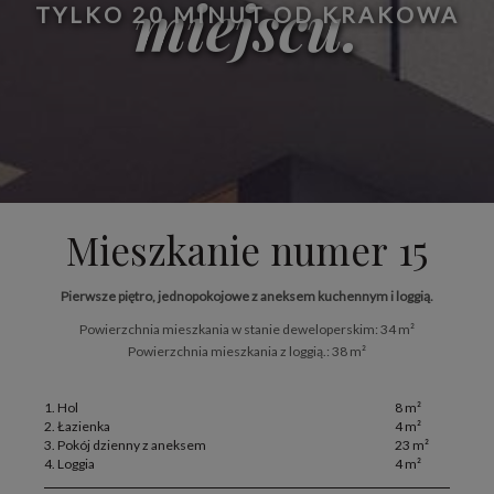
miejscu.
TYLKO 20 MINUT OD KRAKOWA
Mieszkanie numer 15
Pierwsze piętro, jednopokojowe z aneksem kuchennym i loggią.
Powierzchnia mieszkania w stanie deweloperskim: 34 m²
Powierzchnia mieszkania z loggią.: 38 m²
1. Hol
8 m²
2. Łazienka
4 m²
3. Pokój dzienny z aneksem
23 m²
4. Loggia
4 m²