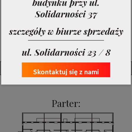
budynku przy ul.
Trzecie piętro
Solidarności 37
szczegóły w biurze sprzedaży
Zobacz pełną listę lokali:
ul. Solidarności 23 / 8
Pełna tabela mieszkań
Skontaktuj się z nami
Parter: