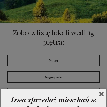
Zobacz listę lokali według
piętra:
Parter
Drugie piętro
Pierwsze piętro
trwa sprzedaż mieszkań w