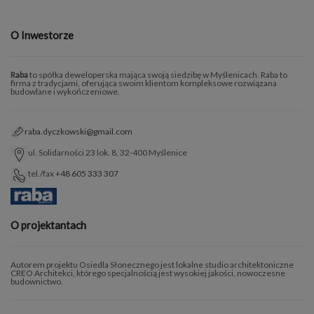
O Inwestorze
Raba
to spółka deweloperska mająca swoją siedzibę w Myślenicach. Raba to
firma z tradycjami, oferująca swoim klientom kompleksowe rozwiązana
budowlane i wykończeniowe.
raba.dyczkowski@gmail.com
ul. Solidarności 23 lok. 8, 32-400 Myślenice
tel./fax
+48 605 333 307
O projektantach
Autorem projektu Osiedla Słonecznego jest lokalne studio architektoniczne
CREO Architekci, którego specjalnością jest wysokiej jakości, nowoczesne
budownictwo.