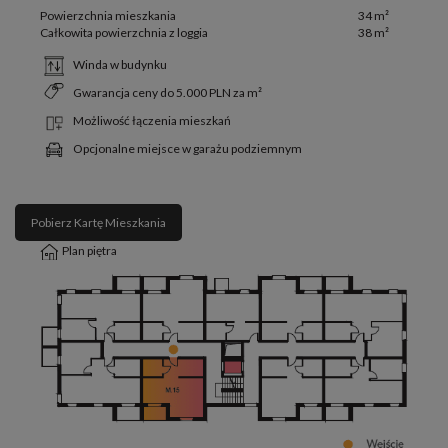
Powierzchnia mieszkania
34 m²
Całkowita powierzchnia z loggia
38 m²
Winda w budynku
Gwarancja ceny do 5.000 PLN za m²
Możliwość łączenia mieszkań
Opcjonalne miejsce w garażu podziemnym
Pobierz Kartę Mieszkania
Plan piętra