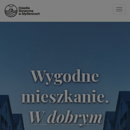
Toggle
naviga
Strona główna
»
19 IX
Wygodne
mieszkanie.
W dobrym