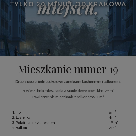
miejscu.
TYLKO 20 MINUT OD KRAKOWA
Mieszkanie numer 19
Drugie piętro, jednopokojowe z aneksem kuchennym i balkonem.
Powierzchnia mieszkania w stanie deweloperskim: 29 m²
Powierzchnia mieszkania z balkonem: 31 m²
1. Hol
6 m²
2. Łazienka
4 m²
3. Pokój dzienny aneksem
19 m²
4. Balkon
2 m²