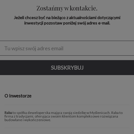
Zostańmy w kontakcie.
Jeżeli chcesz być na bieżąco z aktualnościami dotyczącymi
inwestycji pozostaw poniżej swój adres e-mail.
Enter
address
SUBSKRYBUJ
O Inwestorze
Raba
to spółka deweloperska mająca swoją siedzibę w Myślenicach. Raba to
firma z tradycjami, oferująca swoim klientom kompleksowe rozwiązana
budowlane i wykończeniowe.