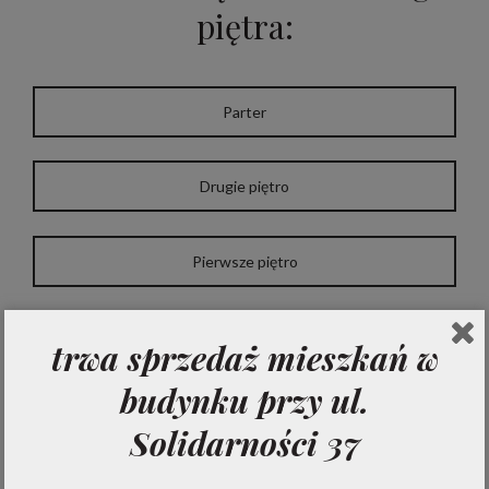
piętra:
Parter
Drugie piętro
Pierwsze piętro
Trzecie piętro
trwa sprzedaż mieszkań w
budynku przy ul.
Solidarności 37
Zobacz pełną listę lokali: