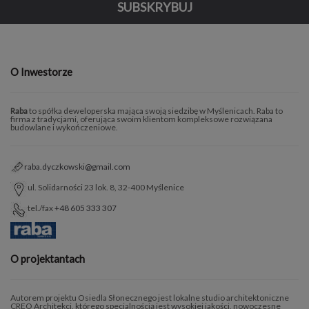
SUBSKRYBUJ
O Inwestorze
Raba
to spółka deweloperska mająca swoją siedzibę w Myślenicach. Raba to
firma z tradycjami, oferująca swoim klientom kompleksowe rozwiązana
budowlane i wykończeniowe.
raba.dyczkowski@gmail.com
ul. Solidarności 23 lok. 8, 32-400 Myślenice
tel./fax
+48 605 333 307
O projektantach
Autorem projektu Osiedla Słonecznego jest lokalne studio architektoniczne
CREO Architekci, którego specjalnością jest wysokiej jakości, nowoczesne