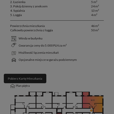
2. Łazienka
5 m²
3. Pokój dzienny z aneksem
24 m²
4. Sypialnia
13 m²
5. Loggia
4 m²
Powierzchnia mieszkania
46 m²
Całkowita powierzchnia z loggia
50 m²
Winda w budynku
Gwarancja ceny do 5.000 PLN za m²
Możliwość łączenia mieszkań
Opcjonalne miejsce w garażu podziemnym
Pobierz Kartę Mieszkania
Plan piętra