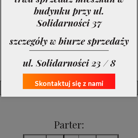
budynku przy ul.
Solidarności 37
Trzecie piętro
szczegóły w biurze sprzedaży
ul. Solidarności 23 / 8
Zobacz pełną listę lokali:
Skontaktuj się z nami
Pełna tabela mieszkań
Parter: