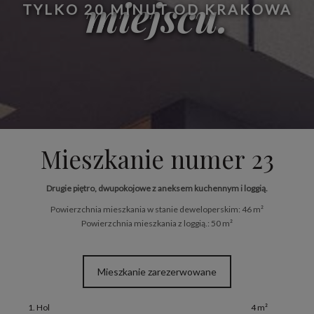
miejscu.
TYLKO 20 MINUT OD KRAKOWA
Mieszkanie numer 23
Drugie piętro, dwupokojowe z aneksem kuchennym i loggią.
Powierzchnia mieszkania w stanie deweloperskim: 46 m²
Powierzchnia mieszkania z loggią.: 50 m²
Mieszkanie zarezerwowane
1. Hol
4 m²