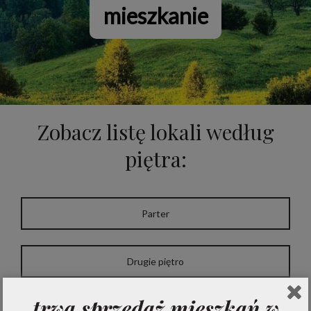
mieszkanie
Zobacz listę lokali według
piętra:
Parter
Drugie piętro
trwa sprzedaż mieszkań w
Pierwsze piętro