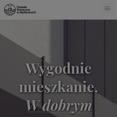
Toggle
naviga
Strona główna
»
23
Wygodnie
mieszkanie.
W dobrym