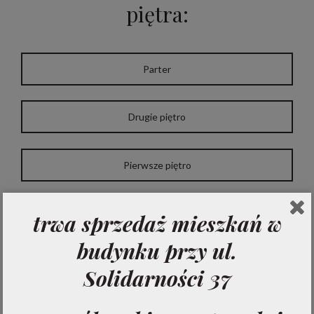
piętra:
Parter
Drugie piętro
Pierwsze piętro
Trzecie piętro
trwa sprzedaż mieszkań w
budynku przy ul.
Solidarności 37
Zobacz pełną listę lokali: