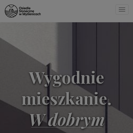
Toggle
naviga
Strona główna
»
24 C
Wygodnie
mieszkanie.
W dobrym