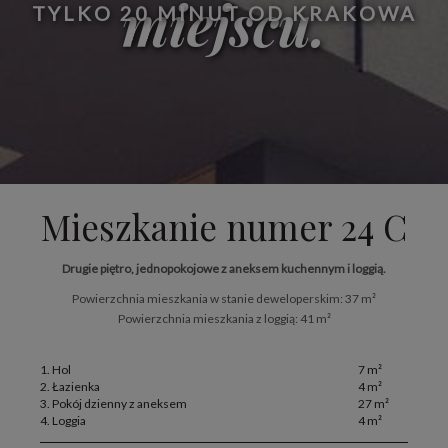
miejscu.
TYLKO 20 MINUT OD KRAKOWA
Mieszkanie numer 24 C
Drugie piętro, jednopokojowe z aneksem kuchennym i loggią.
Powierzchnia mieszkania w stanie deweloperskim: 37 m²
Powierzchnia mieszkania z loggią: 41 m²
1. Hol
7 m²
2. Łazienka
4 m²
3. Pokój dzienny z aneksem
27 m²
4. Loggia
4 m²