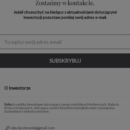
Zostańmy w kontakcie.
Jeżeli chcesz być na bieżąco z aktualnościami dotyczącymi
inwestycji pozostaw poniżej swój adres e-mail.
Enter
address
SUBSKRYBUJ
O Inwestorze
Raba
to spółka deweloperska mająca swoją siedzibę w Myślenicach. Raba to
firma z tradycjami, oferująca swoim klientom kompleksowe rozwiązana
budowlane i wykończeniowe.
raba.dyczkowski@gmail.com