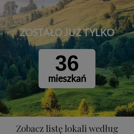
ZOSTAŁO JUŻ TYLKO
36
mieszkań
Zobacz listę lokali według