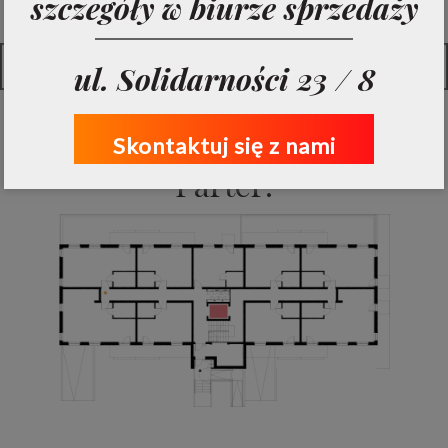
szczegóły w biurze sprzedaży
Pełna tabela mieszkań
ul. Solidarności 23 / 8
Skontaktuj się z nami
Parter: