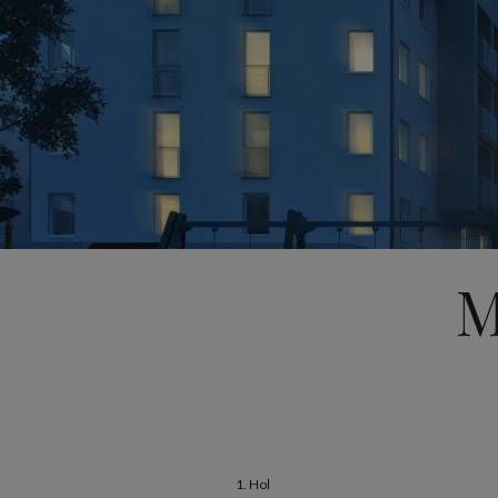
M
1. Hol