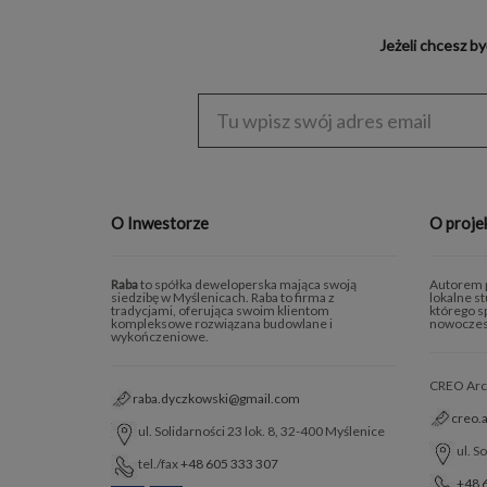
Jeżeli chcesz b
Enter
address
O Inwestorze
O proje
Raba
to spółka deweloperska mająca swoją
Autorem p
siedzibę w Myślenicach. Raba to firma z
lokalne s
tradycjami, oferująca swoim klientom
którego sp
kompleksowe rozwiązana budowlane i
nowoczes
wykończeniowe.
CREO Archi
raba.dyczkowski@gmail.com
creo.
ul. Solidarności 23 lok. 8, 32-400 Myślenice
ul. S
tel./fax
+48 605 333 307
+48 