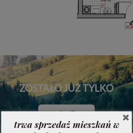
ZOSTAŁO JUŻ TYLKO
16
trwa sprzedaż mieszkań w