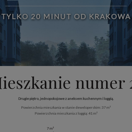
TYLKO 20 MINUT OD KRAKOWA
ieszkanie numer 
Drugie piętro, jednopokojowe z aneksem kuchennym i loggią.
Powierzchnia mieszkania w stanie deweloperskim: 37 m²
Powierzchnia mieszkania z loggią: 41 m²
7 m²