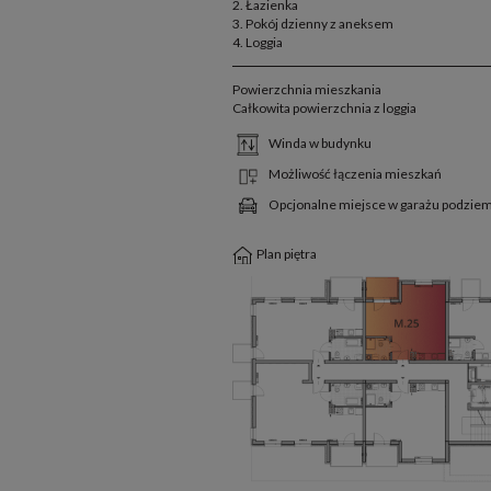
2. Łazienka
3. Pokój dzienny z aneksem
4. Loggia
Powierzchnia mieszkania
Całkowita powierzchnia z loggia
Winda w budynku
Możliwość łączenia mieszkań
Opcjonalne miejsce w garażu podzi
Plan piętra