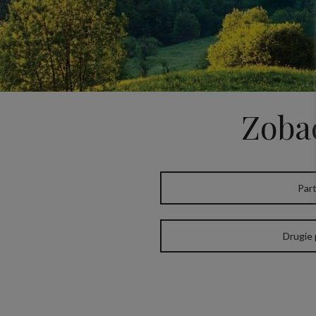
Zobac
Par
Drugie 