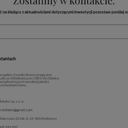
Zostańmy w kontakcie.
yć na bieżąco z aktualnościami dotyczącymi inwestycji pozostaw poniżej sw
ktantach
rojektu Osiedla Słonecznego jest
tudio architektoniczne CREO Architekci,
ecjalnością jest wysokiej jakości,
ne budownictwo.
tekci sp. z o. o.
architekci@gmail.com
olidarności 23 lok. 8, 32-400 Myślenice
605 333 307