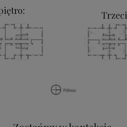
piętro:
Trzeci