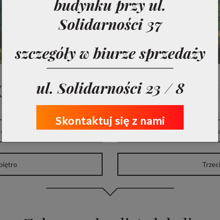
mieszkań
budynku przy ul.
Solidarności 37
szczegóły w biurze sprzedaży
z listę lokali według p
ul. Solidarności 23 / 8
Skontaktuj się z nami
ter
Pierws
piętro
Trzeci