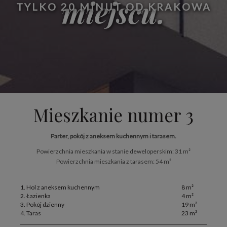
miejscu.
TYLKO 20 MINUT OD KRAKOWA
Mieszkanie numer 3
Parter, pokój z aneksem kuchennym i tarasem.
Powierzchnia mieszkania w stanie deweloperskim: 31 m²
Powierzchnia mieszkania z tarasem: 54 m²
1. Hol z aneksem kuchennym
8 m²
2. Łazienka
4 m²
3. Pokój dzienny
19 m²
4. Taras
23 m²