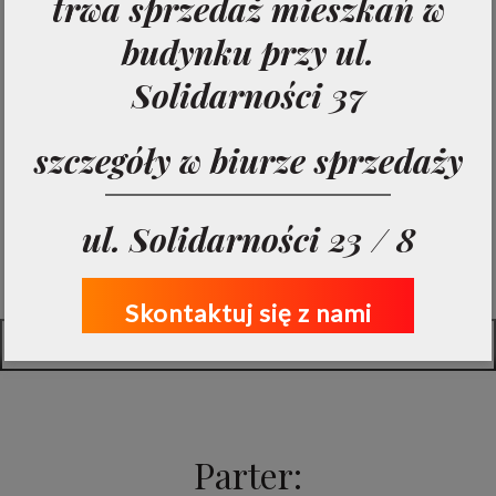
trwa sprzedaż mieszkań w
budynku przy ul.
Pierwsze piętro
Solidarności 37
Trzecie piętro
szczegóły w biurze sprzedaży
ul. Solidarności 23 / 8
Zobacz pełną listę lokali:
Skontaktuj się z nami
Pełna tabela mieszkań
Parter: