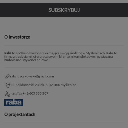
SUBSKRYBUJ
O Inwestorze
Raba
to spółka deweloperska mająca swoją siedzibę w Myślenicach. Raba to
firma z tradycjami, oferująca swoim klientom kompleksowe rozwiązana
budowlane i wykończeniowe.
raba.dyczkowski@gmail.com
ul. Solidarności 23 lok. 8, 32-400 Myślenice
tel./fax
+48 605 333 307
O projektantach