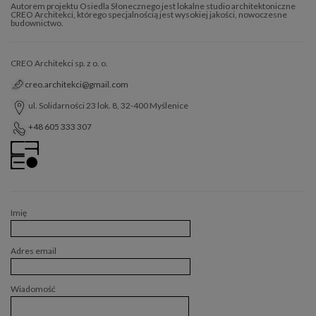
Autorem projektu Osiedla Słonecznego jest lokalne studio architektoniczne
CREO Architekci, którego specjalnością jest wysokiej jakości, nowoczesne
budownictwo.
CREO Architekci sp. z o. o.
creo.architekci@gmail.com
ul. Solidarności 23 lok. 8, 32-400 Myślenice
+48 605 333 307
Imię
Adres email
Wiadomość