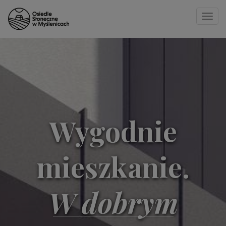
Toggle
naviga
Strona główna
»
3
Wygodnie
mieszkanie.
W dobrym