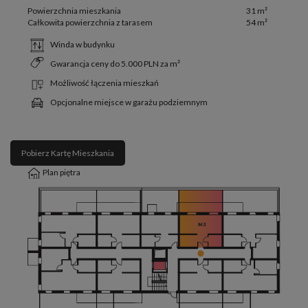
Powierzchnia mieszkania
31 m²
Całkowita powierzchnia z tarasem
54 m²
Winda w budynku
Gwarancja ceny do 5.000 PLN za m²
Możliwość łączenia mieszkań
Opcjonalne miejsce w garażu podziemnym
Pobierz Kartę Mieszkania
Plan piętra