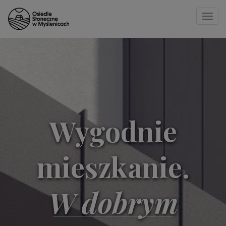
Toggle
naviga
Strona główna
»
30 C
Wygodnie
mieszkanie.
W dobrym