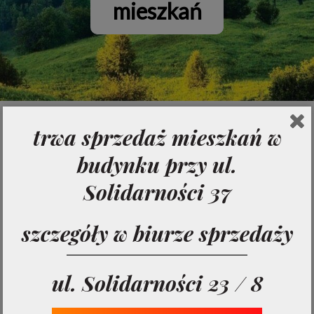
mieszkań
Zobacz listę lokali według
trwa sprzedaż mieszkań w
piętra:
budynku przy ul.
Solidarności 37
Parter
szczegóły w biurze sprzedaży
Drugie piętro
ul. Solidarności 23 / 8
Pierwsze piętro