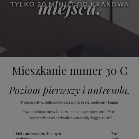
miejscu.
TYLKO 20 MINUT OD KRAKOWA
Mieszkanie numer 30 C
Poziom pierwszy i antresola.
Trzecie piętro, jednopokojowe z antresolą, aneksem, loggią.
Powierzchnia mieszkania w stanie deweloperskim: 76 m²
Powierzchnia mieszkania z antresolą i loggią: 80 m²
1. Hol z aneksem kuchennym
7 m²
2. Łazienka
4 m²