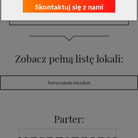
Skontaktuj się z nami
Trzecie piętro
Zobacz pełną listę lokali:
Pełna tabela mieszkań
Parter: