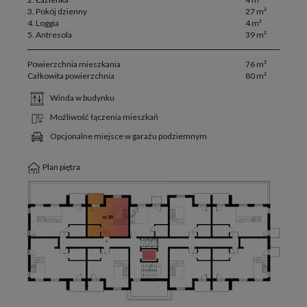
3. Pokój dzienny
27 m²
4. Loggia
4 m²
5. Antresola
39 m²
Powierzchnia mieszkania
76 m²
Całkowita powierzchnia
80 m²
Winda w budynku
Możliwość łączenia mieszkań
Opcjonalne miejsce w garażu podziemnym
Plan piętra