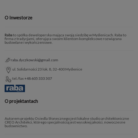
O Inwestorze
Raba
to spółka deweloperska mająca swoją siedzibę w Myślenicach. Raba to
firma z tradycjami, oferująca swoim klientom kompleksowe rozwiązana
budowlane i wykończeniowe.
raba.dyczkowski@gmail.com
ul. Solidarności 23 lok. 8, 32-400 Myślenice
tel./fax
+48 605 333 307
O projektantach
Autorem projektu Osiedla Słonecznego jest lokalne studio architektoniczne
CREO Architekci, którego specjalnością jest wysokiej jakości, nowoczesne
budownictwo.