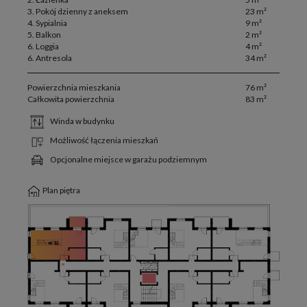
3. Pokój dzienny z aneksem
23 m²
4. Sypialnia
9 m²
5. Balkon
2 m²
6. Loggia
4 m²
6. Antresola
34 m²
Powierzchnia mieszkania
76 m²
Całkowita powierzchnia
83 m²
Winda w budynku
Możliwość łączenia mieszkań
Opcjonalne miejsce w garażu podziemnym
Plan piętra