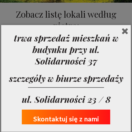
Zobacz listę lokali według
piętra:
trwa sprzedaż mieszkań w
budynku przy ul.
Parter
Solidarności 37
Drugie piętro
szczegóły w biurze sprzedaży
Pierwsze piętro
ul. Solidarności 23 / 8
Trzecie piętro
Skontaktuj się z nami