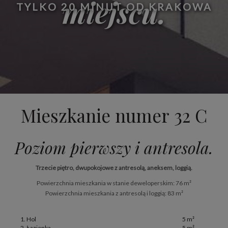
miejscu.
TYLKO 20 MINUT OD KRAKOWA
Mieszkanie numer 32 C
Poziom pierwszy i antresola.
Trzecie piętro, dwupokojowe z antresolą, aneksem, loggią.
Powierzchnia mieszkania w stanie deweloperskim: 76 m²
Powierzchnia mieszkania z antresolą i loggią: 83 m²
1. Hol
5 m²
2. Łazienka
5 m²