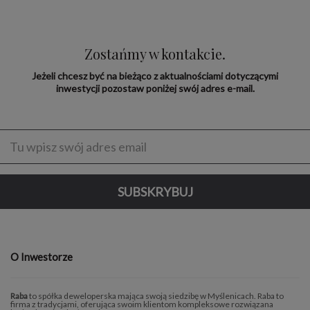
Zostańmy w kontakcie.
Jeżeli chcesz być na bieżąco z aktualnościami dotyczącymi
inwestycji pozostaw poniżej swój adres e-mail.
Enter
address
SUBSKRYBUJ
O Inwestorze
Raba
to spółka deweloperska mająca swoją siedzibę w Myślenicach. Raba to
firma z tradycjami, oferująca swoim klientom kompleksowe rozwiązana