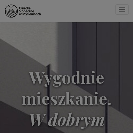
Toggle
naviga
Strona główna
»
32 C
Wygodnie
mieszkanie.
W dobrym