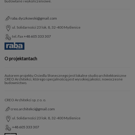
budowlane i wykończeniowe.
raba.dyczkowski@gmail.com
ul. Solidarności 23 lok. 8, 32-400 Myślenice
tel./fax
+48 605 333 307
O projektantach
Autorem projektu Osiedla Słonecznego jest lokalne studio architektoniczne
CREO Architekci, którego specjalnością jest wysokiej jakości, nowoczesne
budownictwo.
CREO Architekci sp. z o. o.
creo.architekci@gmail.com
ul. Solidarności 23 lok. 8, 32-400 Myślenice
+48 605 333 307