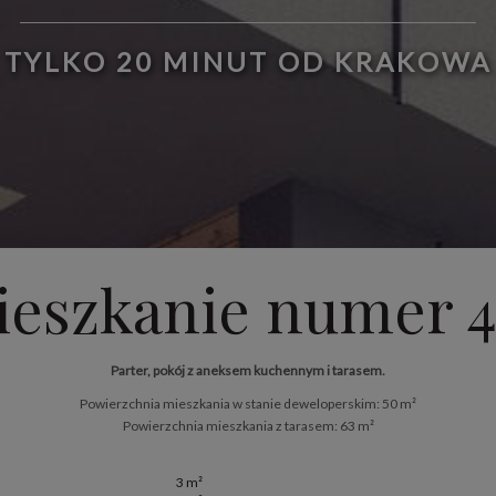
TYLKO 20 MINUT OD KRAKOWA
ieszkanie numer 4
Parter, pokój z aneksem kuchennym i tarasem.
Powierzchnia mieszkania w stanie deweloperskim: 50 m²
Powierzchnia mieszkania z tarasem: 63 m²
3 m²