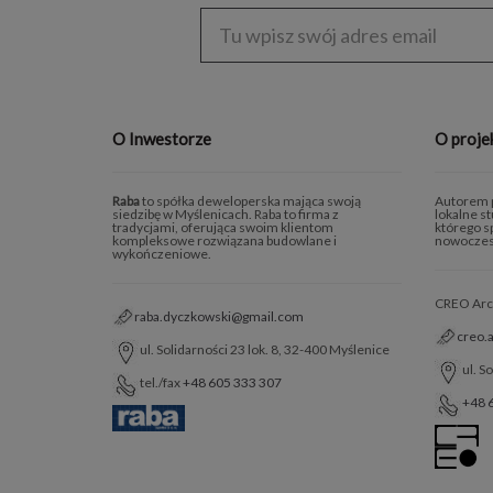
Enter
address
O Inwestorze
O proje
Raba
to spółka deweloperska mająca swoją
Autorem p
siedzibę w Myślenicach. Raba to firma z
lokalne s
tradycjami, oferująca swoim klientom
którego sp
kompleksowe rozwiązana budowlane i
nowoczes
wykończeniowe.
CREO Archi
raba.dyczkowski@gmail.com
creo.
ul. Solidarności 23 lok. 8, 32-400 Myślenice
ul. S
tel./fax
+48 605 333 307
+48 