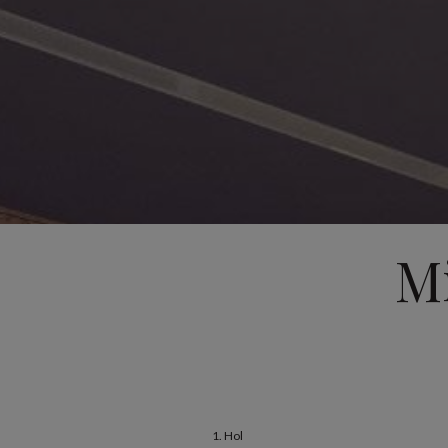
M
1. Hol