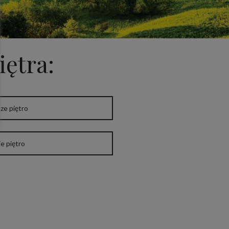
iętra:
ze piętro
e piętro