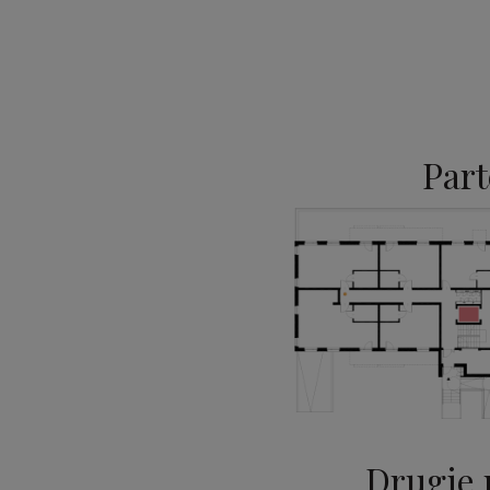
Part
Drugie 