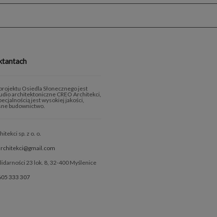
ktantach
rojektu Osiedla Słonecznego jest
tudio architektoniczne CREO Architekci,
ecjalnością jest wysokiej jakości,
ne budownictwo.
tekci sp. z o. o.
architekci@gmail.com
olidarności 23 lok. 8, 32-400 Myślenice
605 333 307