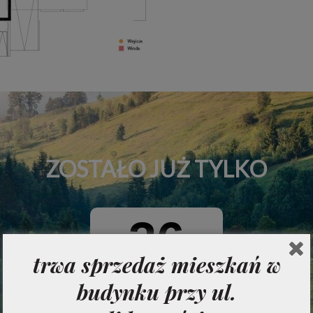
ZOSTAŁO JUŻ TYLKO
36
trwa sprzedaż mieszkań w
mieszkań
budynku przy ul.