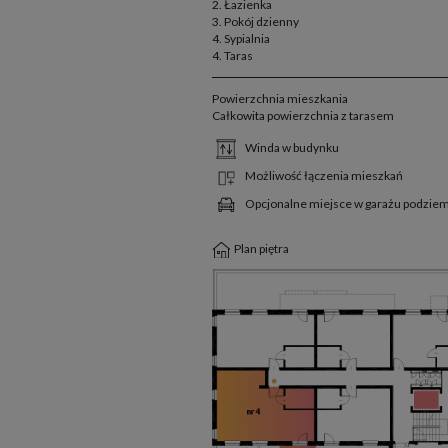
2. Łazienka
3. Pokój dzienny
4. Sypialnia
4. Taras
Powierzchnia mieszkania
Całkowita powierzchnia z tarasem
Winda w budynku
Możliwość łączenia mieszkań
Opcjonalne miejsce w garażu podzi
Plan piętra