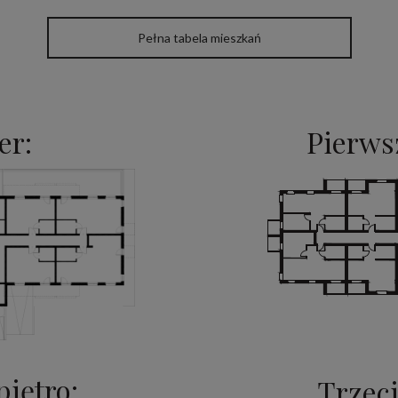
Pełna tabela mieszkań
er:
Pierwsz
piętro:
Trzeci