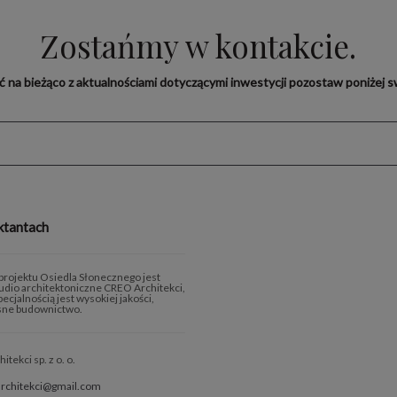
Zostańmy w kontakcie.
yć na bieżąco z aktualnościami dotyczącymi inwestycji pozostaw poniżej sw
ktantach
rojektu Osiedla Słonecznego jest
tudio architektoniczne CREO Architekci,
ecjalnością jest wysokiej jakości,
ne budownictwo.
tekci sp. z o. o.
architekci@gmail.com