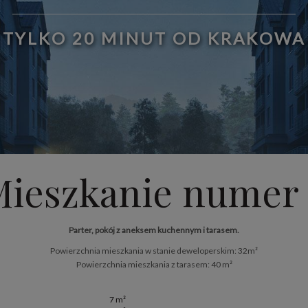
TYLKO 20 MINUT OD KRAKOWA
ieszkanie numer 
Parter, pokój z aneksem kuchennym i tarasem.
Powierzchnia mieszkania w stanie deweloperskim: 32m²
Powierzchnia mieszkania z tarasem: 40 m²
7 m²