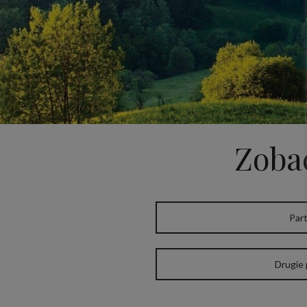
Zobac
Par
Drugie 