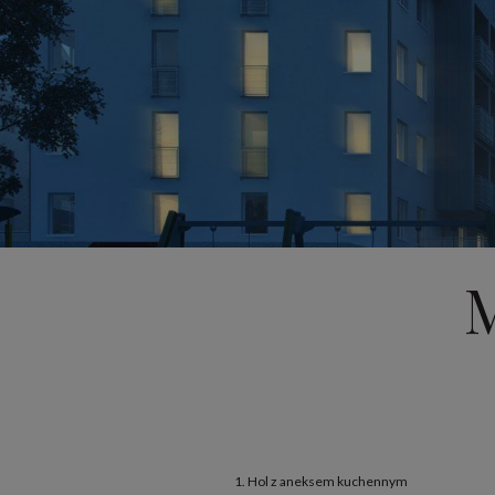
M
1. Hol z aneksem kuchennym