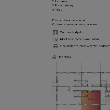
2. Łazienka
3. Pokój dzienny
4. Taras
Powierzchnia mieszkania
Całkowita powierzchnia z tarasem
Winda w budynku
Możliwość łączenia mieszkań
Opcjonalne miejsce w garażu podzi
Plan piętra