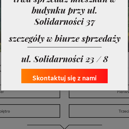
16
budynku przy ul.
mieszkań
Solidarności 37
szczegóły w biurze sprzedaży
ul. Solidarności 23 / 8
z listę lokali według p
Skontaktuj się z nami
ter
Pierws
piętro
Trzeci