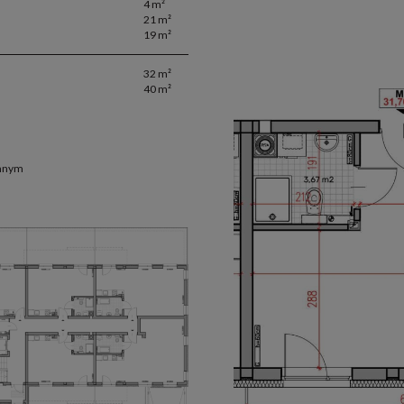
4 m²
21 m²
19 m²
32 m²
40 m²
emnym