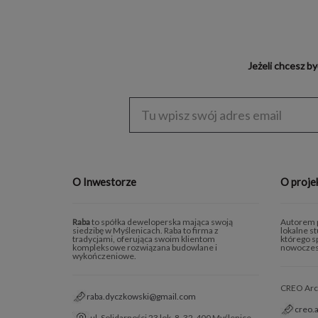
Jeżeli chcesz b
Enter
address
O Inwestorze
O proje
Raba
to spółka deweloperska mająca swoją
Autorem p
siedzibę w Myślenicach. Raba to firma z
lokalne s
tradycjami, oferująca swoim klientom
którego sp
kompleksowe rozwiązana budowlane i
nowoczes
wykończeniowe.
CREO Archi
raba.dyczkowski@gmail.com
creo.
ul. Solidarności 23 lok. 8, 32-400 Myślenice