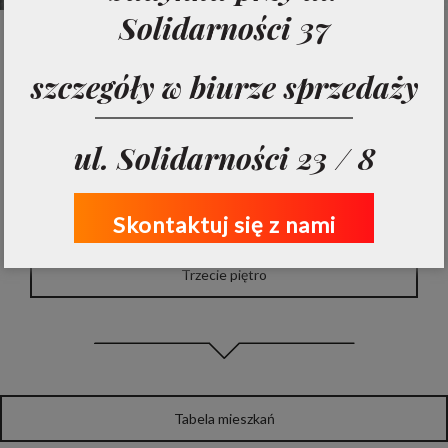
Solidarności 37
Parter
szczegóły w biurze sprzedaży
Drugie piętro
ul. Solidarności 23 / 8
Pierwsze piętro
Skontaktuj się z nami
Trzecie piętro
Tabela mieszkań