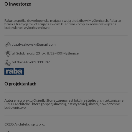
O Inwestorze
Raba
to spółka deweloperska mająca swoją siedzibę w Myślenicach. Raba to
firma z tradycjami, oferująca swoim klientom kompleksowe rozwiązana
budowlane i wykończeniowe.
raba.dyczkowski@gmail.com
ul. Solidarności 23 lok. 8, 32-400 Myślenice
tel./fax
+48 605 333 307
O projektantach
Autorem projektu Osiedla Słonecznego jest lokalne studio architektoniczne
CREO Architekci, którego specjalnością jest wysokiej jakości, nowoczesne
budownictwo.
CREO Architekci sp. z o. o.