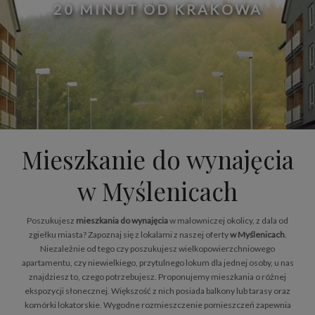
20 MINUT OD KRAKOWA
Mieszkanie do wynajęcia
w Myślenicach
Poszukujesz
mieszkania do wynajęcia
w malowniczej okolicy, z dala od
zgiełku miasta? Zapoznaj się z lokalami z naszej oferty
w Myślenicach
.
Niezależnie od tego czy poszukujesz wielkopowierzchniowego
apartamentu, czy niewielkiego, przytulnego lokum dla jednej osoby, u nas
znajdziesz to, czego potrzebujesz. Proponujemy mieszkania o różnej
ekspozycji słonecznej. Większość z nich posiada balkony lub tarasy oraz
komórki lokatorskie. Wygodne rozmieszczenie pomieszczeń zapewnia