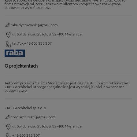
Raba
to spółka deweloperska mająca swoją siedzibę w Myślenicach. Raba to
firma z tradycjami, oferująca swoim klientom kompleksowe rozwiązana
budowlane i wykończeniowe.
raba.dyczkowski@gmail.com
ul. Solidarności 23 lok. 8, 32-400 Myślenice
tel./fax
+48 605 333 307
O projektantach
Autorem projektu Osiedla Słonecznego jest lokalne studio architektoniczne
CREO Architekci, którego specjalnością jest wysokiej jakości, nowoczesne
budownictwo.
CREO Architekci sp. z o. o.
creo.architekci@gmail.com
ul. Solidarności 23 lok. 8, 32-400 Myślenice
+48 605 333 307