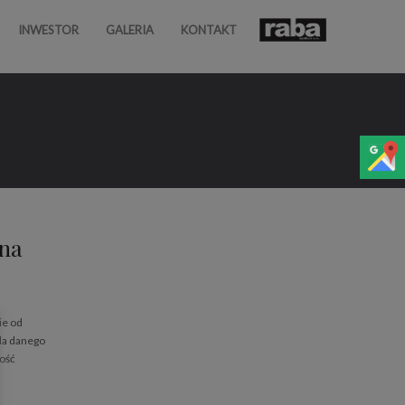
INWESTOR
GALERIA
KONTAKT
 na
ie od
la danego
wość