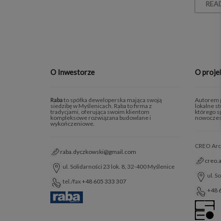
REA
O Inwestorze
O proje
Raba
to spółka deweloperska mająca swoją
Autorem p
siedzibę w Myślenicach. Raba to firma z
lokalne s
tradycjami, oferująca swoim klientom
którego sp
kompleksowe rozwiązana budowlane i
nowoczes
wykończeniowe.
CREO Archi
raba.dyczkowski@gmail.com
creo.
ul. Solidarności 23 lok. 8, 32-400 Myślenice
ul. S
tel./fax
+48 605 333 307
+48 