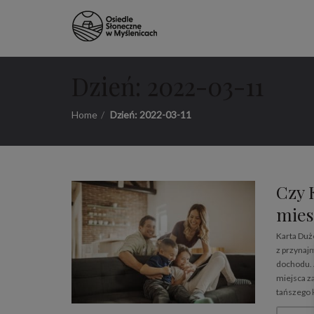
Dzień:
2022-03-11
Home
Dzień:
2022-03-11
Czy 
mies
Karta Duż
z przynajm
dochodu. 
miejsca z
tańszego 