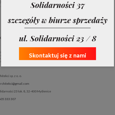
D ARTICLE →
Solidarności 37
szczegóły w biurze sprzedaży
ul. Solidarności 23 / 8
ktantach
rojektu Osiedla Słonecznego jest
Skontaktuj się z nami
tudio architektoniczne CREO Architekci,
ecjalnością jest wysokiej jakości,
ne budownictwo.
tekci sp. z o. o.
architekci@gmail.com
olidarności 23 lok. 8, 32-400 Myślenice
605 333 307