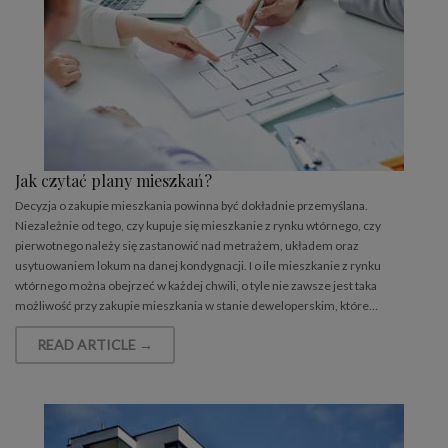
Jak czytać plany mieszkań?
Decyzja o zakupie mieszkania powinna być dokładnie przemyślana.
Niezależnie od tego, czy kupuje się mieszkanie z rynku wtórnego, czy
pierwotnego należy się zastanowić nad metrażem, układem oraz
usytuowaniem lokum na danej kondygnacji. I o ile mieszkanie z rynku
wtórnego można obejrzeć w każdej chwili, o tyle nie zawsze jest taka
możliwość przy zakupie mieszkania w stanie deweloperskim, które…
READ ARTICLE →