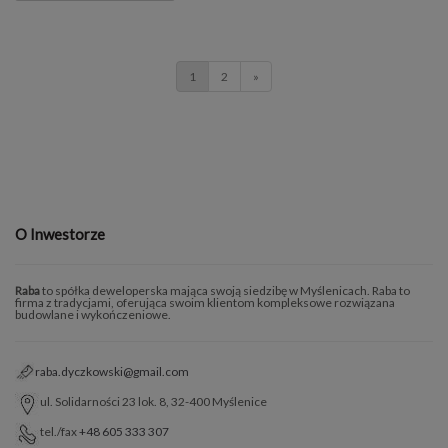
1
2
»
O Inwestorze
Raba
to spółka deweloperska mająca swoją siedzibę w Myślenicach. Raba to
firma z tradycjami, oferująca swoim klientom kompleksowe rozwiązana
budowlane i wykończeniowe.
raba.dyczkowski@gmail.com
ul. Solidarności 23 lok. 8, 32-400 Myślenice
tel./fax
+48 605 333 307