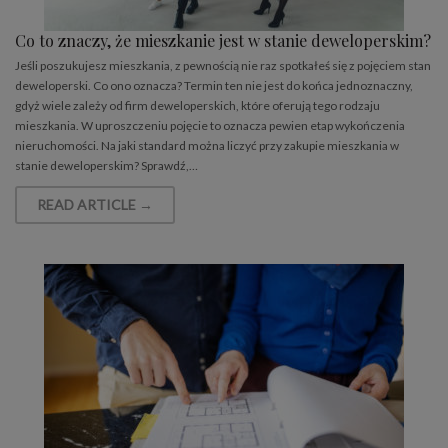
Co to znaczy, że mieszkanie jest w stanie deweloperskim?
Jeśli poszukujesz mieszkania, z pewnością nie raz spotkałeś się z pojęciem stan
deweloperski. Co ono oznacza? Termin ten nie jest do końca jednoznaczny,
gdyż wiele zależy od firm deweloperskich, które oferują tego rodzaju
mieszkania. W uproszczeniu pojęcie to oznacza pewien etap wykończenia
nieruchomości. Na jaki standard można liczyć przy zakupie mieszkania w
stanie deweloperskim? Sprawdź,…
READ ARTICLE →