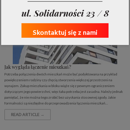
ul. Solidarności 23 / 8
Skontaktuj się z nami
Jak wygląda łączenie mieszkań?
Potrzeba połączenia dwóch mieszkań może być podyktowana na przykład
powiększeniem rodziny czy chęcią stworzenia większej przestrzeni na
wynajem. Zakup mieszkania w bloku wiąże się z pewnym ograniczeniem
dotyczącym jego powierzchni, więc taka potrzeba jest zasadna. Należy jednak
pamiętać, że nie można tego zrobić bez uzyskania stosownej zgody. Jakie
formalności są niezbędne do przeprowadzenia łączenia mieszkań…
READ ARTICLE →