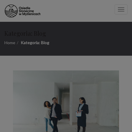
Toggle
naviga
Kategoria:
Blog
Home
Kategoria:
Blog