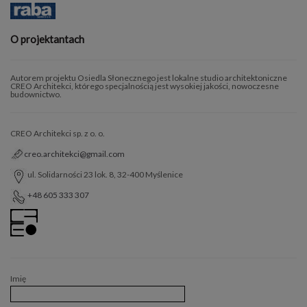
O projektantach
Autorem projektu Osiedla Słonecznego jest lokalne studio architektoniczne
CREO Architekci, którego specjalnością jest wysokiej jakości, nowoczesne
budownictwo.
CREO Architekci sp. z o. o.
creo.architekci@gmail.com
ul. Solidarności 23 lok. 8, 32-400 Myślenice
+48 605 333 307
Imię