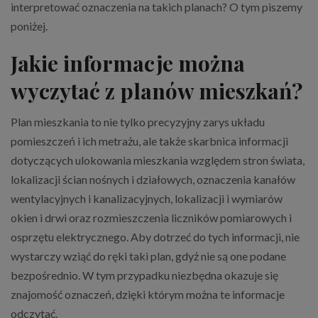
interpretować oznaczenia na takich planach? O tym piszemy
poniżej.
Jakie informacje można
wyczytać z planów mieszkań?
Plan mieszkania to nie tylko precyzyjny zarys układu
pomieszczeń i ich metrażu, ale także skarbnica informacji
dotyczących ulokowania mieszkania względem stron świata,
lokalizacji ścian nośnych i działowych, oznaczenia kanałów
wentylacyjnych i kanalizacyjnych, lokalizacji i wymiarów
okien i drwi oraz rozmieszczenia liczników pomiarowych i
osprzętu elektrycznego. Aby dotrzeć do tych informacji, nie
wystarczy wziąć do ręki taki plan, gdyż nie są one podane
bezpośrednio. W tym przypadku niezbędna okazuje się
znajomość oznaczeń, dzięki którym można te informacje
odczytać.