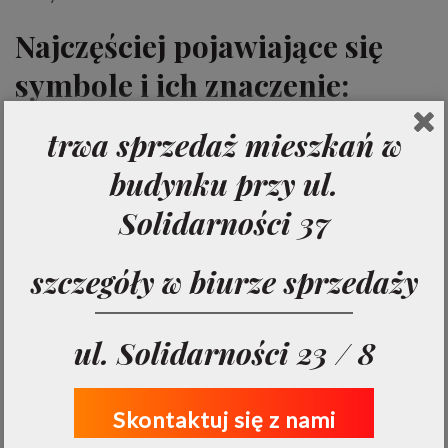
Najczęściej pojawiające się
symbole i ich znaczenie:
– Strzałka z literą N
– symbol ten niesie ze sobą informację
trwa sprzedaż mieszkań w
dotyczącą położenia mieszkania względem stron świata.
budynku przy ul.
Wiedząc, gdzie znajduje się północ, łatwo odgadnąć, gdzie
jest wschód, zachód i południe.
Solidarności 37
– Grube kreski wypełnione kreskami ukośnymi
– to
oznaczenie dla ścian nośnych. Ściany działowe z kolei to
szczegóły w biurze sprzedaży
wszystkie te, które takiego oznaczenie nie mają.
– Linia przerywana
– oznacza umieszczenie na planie belek
ul. Solidarności 23 / 8
nośnych, czyli tzw. podciągów.
– Przekreślony kwadrat lub prostokąt
– symbolizuje kanały
wentylacyjne.
Skontaktuj się z nami
– Linia przerywana i kropka
– oznacza połączenie