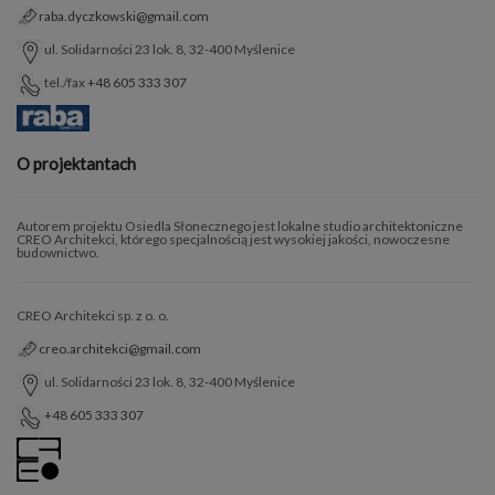
raba.dyczkowski@gmail.com
ul. Solidarności 23 lok. 8, 32-400 Myślenice
tel./fax
+48 605 333 307
O projektantach
Autorem projektu Osiedla Słonecznego jest lokalne studio architektoniczne
CREO Architekci, którego specjalnością jest wysokiej jakości, nowoczesne
budownictwo.
CREO Architekci sp. z o. o.
creo.architekci@gmail.com
ul. Solidarności 23 lok. 8, 32-400 Myślenice
+48 605 333 307