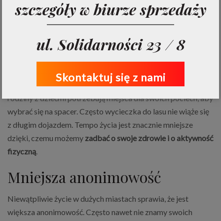
szczegóły w biurze sprzedaży
produktach sklepowych.
Czystsze środowisko
ul. Solidarności 23 / 8
Życie w dużym mieście sprawia, że brakuje czystego
powietrza oraz natury. Mieszkając w mniejszych miejscach
Skontaktuj się z nami
mamy
większy dostęp do terenów zielonych
. Niewątpliwie
rodziny z dziećmi potrzebują miejsca dla swoich pociech, aby
wybrać się na spacer. Często wycieczka do lasu nie wiąże się
z długim dojazdem. Tempo życia jest znacznie mniejsze
dzięki, czemu możemy
zadbać o swoje zdrowie i o aktywność
fizyczną
.
Mniejsza anonimowość
Niewątpliwie życie w dużych miastach sprawia, że jest
większa anonimowość. Często nawet nie znamy swoich