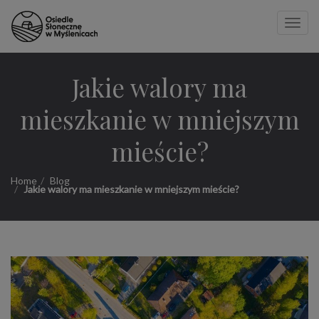
www.handicaps-sexualites.be/formations/
aafikotatangerangselatan.org
www.handicaps-sexualites.be/contact
aafikotabandungbarat.org
aafikotatasikmalaya.org
aafikotabandung.org
aafikotatangerang.org
fopikotabanjarmasin.org
aafikotasurabaya.org
aafikotasemarang.org
fopikotapontianak.org
idikotaprabumulih.org
aafikotajakarta.org
aafikotamedan.org
aafikotadepok.org
fopikotapalopo.org
fopikotatomohon.org
fopikotabontang.org
idikotakarawang.org
myhouseoffurniture.com
aafikotabekasi.org
aafikotacirebon.org
aafikotaserang.org
fopikotatarakan.org
idikotabangka.org
idikotalinggau.org
link togel online
aafikotacimahi.org
fopikotabitung.org
fopikotapalu.org
link slot thailand
link slot online
link slot online
link slot online
link slot online
idikotasorong.org
link slot online
link slot maxwin
link slot online
togel terpercaya
link slot online
link slot online
togel online
togel online
togel online
togel online
togel online
togel online
bandar togel
bandar togel
togel online
togel online
togel online
idikotakutai.org
idikotatidore.org
link togel resmi
togel online
togel online
togel online
link toto togel
togel online
bandar togel
link togel resmi
link toto togel
link togel resmi
togel online
link toto togel
togel online
link toto togel
togel online
link toto togel
togel online
link slot gacor
link slot gacor
link slot gacor
link slot gacor
link slot gacor
link slot gacor
slot thailand
link slot gacor
link slot gacor
situs slot online
JACKTOTO
link slot gacor
idikotariau.org
link slot gacor
link slot gacor
link slot gacor
link slot gacor
link slot gacor
link slot gacor
link slot gacor
link slot gacor
link slot gacor
link slot gacor
bgsgroup.org
link slot gacor
novidecor.com
link slot gacor
link slot gacor
link slot gacor
link slot gacor
slot gacor hari ini
slot online
slot online
akfar indah
situs toto togel
slot maxwin
slot online
link togel
link togel
situs togel resmi
situs togel resmi
situs toto togel
link togel
situs toto togel
situs hk pools
link togel
link togel
slot maxwin
link slot resmi
slot maxwin
situs toto togel
situs toto togel
link togel
link togel
link togel
link togel
link togel
situs toto togel
link togel
link togel
link slot resmi
situs toto togel
situs toto togel
situs toto togel
link slot resmi
slot online
link togel
link togel
link togel
link togel
link togel
link togel
link togel
link togel
link togel
link togel
link togel
link togel
link togel
link slot resmi
link slot resmi
link togel
link slot resmi
situs hk pools
link togel
situs toto togel
situs toto togel
situs toto togel
link togel
link slot resmi
link togel
situs toto togel
situs toto togel
situs toto togel
situs toto togel
situs toto togel
situs toto togel
situs toto togel
situs toto togel
situs toto togel
link togel
slot online
situs toto togel
situs toto togel
situs toto togel
situs toto togel
slot online
slot online
situs toto togel
situs toto togel
link slot resmi
situs toto togel
link slot resmi
link togel
situs toto togel
situs toto togel
situs toto togel
slot online
situs toto togel
slot online
slot online
situs toto togel
slot online
situs toto togel
link togel
AcciónMK™
slot online
situs toto togel
link togel
link togel
toto togel
toto togel
toto togel
toto togel
toto togel
toto togel
toto togel
toto togel
toto togel
situs slot gacor
situs slot gacor
toto togel
toto togel
toto togel
toto togel
situs slot gacor
toto togel
toto togel
Slot gacor
togel resmi
toto togel
link gacor
toto macau
toto togel
toto togel
situs slot gacor
togel resmi
toto togel
toto togel
togel 4d
togel resmi
situs slot gacor
toto togel
toto togel
toto togel
situs slot gacor
togel resmi
toto togel
toto togel
toto togel
toto togel
toto togel
toto togel
toto togel
toto togel
toto togel
toto togel
toto togel
toto togel
toto togel
toto togel
toto togel
toto togel
toto togel
toto togel
toto togel
toto togel
toto togel
toto togel
toto togel
toto togel
toto togel
rtp slot gacor
situs slot gacor
situs slot gacor
toto togel
toto togel
toto togel
toto togel
situs slot gacor
toto togel
toto togel
toto togel
toto togel
toto togel
toto togel
toto togel
link gacor
togel resmi
toto togel
toto togel
toto togel
toto togel
toto togel
toto togel
toto togel
toto togel
toto togel
toto togel
toto togel
toto togel
toto togel
toto togel
link gacor
toto togel
toto togel
toto togel
toto togel
situs slot gacor
toto togel
toto togel
toto macau
link gacor
toto togel
toto togel
toto togel
toto togel
toto togel
toto togel
toto togel
toto togel
toto togel
toto togel
toto togel
toto togel
toto togel
toto togel
toto togel
toto togel
toto togel
togel toto
toto togel
toto togel
togel resmi
toto togel
toto togel
toto togel
toto togel
toto togel
toto togel
toto togel
toto togel
toto togel
toto togel
toto togel
toto togel
link gacor
toto togel
toto togel
toto togel
toto togel
link gacor
toto togel
toto togel
toto togel
toto togel
toto togel
toto togel
toto togel
toto togel
link gacor
jacktoto
slot gacor
situs togel
situs togel
slot gacor
jacktoto
situs togel
jacktoto
jacktoto
slot gacor
jacktoto
situs togel
slot gacor
jacktoto
slot gacor
jacktoto
jacktoto
situs togel
jacktoto
jacktoto
link slot
jacktoto
link slot
slot gacor
link slot
slot gacor
situs togel
jacktoto
situs togel
situs togel
situs togel
link slot
situs togel
situs togel
situs togel
jacktoto
jacktoto
jacktoto
situs togel
jacktoto
situs togel
situs togel
jacktoto
jacktoto
jacktoto
slot gacor
situs togel
situs togel
jacktoto
jacktoto
slot gacor
situs togel
jacktoto
jacktoto
jacktoto
jacktoto
situs togel
situs togel
jacktoto
jacktoto
jacktoto
jacktoto
kawijitu
jacktoto
situs togel
jacktoto
kawijitu
slot gacor
jacktoto
link slot
slot gacor
jacktoto
jacktoto
jacktoto
jacktoto
jacktoto
jacktoto
slot gacor
jacktoto
jacktoto
link toto
jacktoto
link slot
jacktoto
jacktoto
jacktoto
jacktoto
situs togel
jacktoto
link slot
jacktoto
jacktoto
jacktoto
slot gacor
situs togel
link slot
situs togel
jacktoto
jacktoto
situs togel
kawijitu
jacktoto
jacktoto
link slot
link slot
situs togel
situs togel
kawijitu
kawijitu
jacktoto
jacktoto
situs togel
jacktoto
link slot
jacktoto
link toto
jacktoto
jacktoto
jacktoto
jacktoto
jacktoto
link slot
jacktoto
link toto
jacktoto
jacktoto
slot gacor
jacktoto
kawijitu
jacktoto
jacktoto
jacktoto
jacktoto
slot gacor
jacktoto
jacktoto
jacktoto
situs togel
situs togel
jacktoto
situs togel
jacktoto
link slot
jacktoto
link slot
jacktoto
situs togel
link slot
jacktoto
jacktoto
jacktoto
jacktoto
jacktoto
jacktoto
jacktoto
situs togel
situs togel
situs togel
jacktoto
jacktoto
kawijitu
kawijitu
situs togel
situs togel
link toto
link toto
jacktoto
jacktoto
jacktoto
jacktoto
link toto
link toto
link slot
slot gacor
jacktoto
link slot
jacktoto
jacktoto
jacktoto
jacktoto
jacktoto
jacktoto
jacktoto
jacktoto
jacktoto
situs togel
situs toto slot
jacktoto
jacktoto
jacktoto
kawijitu
kawijitu
jacktoto
situs togel
jacktoto
link toto
jacktoto
situs togel
situs toto slot
situs toto slot
kawijitu
jacktoto
situs togel
situs togel
link slot
jacktoto
jacktoto
situs slot resmi
kawijitu
kawijitu
jacktoto
slot gacor
jacktoto
slot gacor
link slot
link toto
situs togel
jacktoto
link slot
jacktoto
link slot
jacktoto
link toto
kawijitu
link slot
kawijitu
jacktoto
situs togel
kawijitu
jacktoto
situs togel
kawijitu
jacktoto
jacktoto
situs togel
link slot
link toto
situs togel
jacktoto
jacktoto
jacktoto
link slot
jacktoto
link slot
link slot
link toto
jacktoto
kawijitu
slot gacor
situs togel
jacktoto
situs toto slot
jacktoto
jacktoto
kawijitu
jacktoto
jacktoto
link slot
link toto
link toto
jacktoto
situs togel
link slot
jacktoto
jacktoto
link slot
jacktoto
link slot
situs slot resmi
jacktoto
jacktoto
jacktoto
jacktoto
link toto
jacktoto
situs togel
jacktoto
link toto
situs togel
kawijitu
situs togel
link slot
link slot
jacktoto
jacktoto
jacktoto
jacktoto
jacktoto
link toto
jacktoto
link slot
situs togel
jacktoto
situs toto slot
kawijitu
kawijitu
kawijitu
jacktoto
jacktoto
link slot
jacktoto
jacktoto
jacktoto
link slot
jacktoto
jacktoto
slot gacor
jacktoto
jacktoto
jacktoto
jacktoto
jacktoto
jacktoto
link slot
jacktoto
jacktoto
situs togel
jacktoto
jacktoto
jacktoto
jacktoto
jacktoto
jacktoto
jacktoto
jacktoto
jacktoto
jacktoto
jacktoto
jacktoto
jacktoto
situs togel
situs toto slot
jacktoto
jacktoto
jacktoto
jacktoto
jacktoto
jacktoto
jacktoto
jacktoto
situs togel
jacktoto
link slot
jacktoto
jacktoto
jacktoto
link slot
jacktoto
jacktoto
jacktoto
jacktoto
jacktoto
jacktoto
link slot
jacktoto
jacktoto
jacktoto
slot gacor
link slot
jacktoto
situs togel
jacktoto
jacktoto
jacktoto
jacktoto
jacktoto
link slot
jacktoto
situs togel
jacktoto
jacktoto
slot gacor
jacktoto
jacktoto
jacktoto
jacktoto
jacktoto
situs togel
jacktoto
jacktoto
slot gacor
link slot
link slot
situs togel
situs togel
link slot
jacktoto
link slot
jacktoto
jacktoto
jacktoto
link slot
jacktoto
situs togel
jacktoto
jacktoto
slot gacor
jacktoto
jacktoto
slot gacor
jacktoto
situs togel
jacktoto
jacktoto
jacktoto
jacktoto
jacktoto
situs togel
situs toto slot
jacktoto
jacktoto
jacktoto
jacktoto
situs togel
jacktoto
jacktoto
situs togel
jacktoto
jacktoto
jacktoto
jacktoto
slot gacor
jacktoto
jacktoto
jacktoto
jacktoto
jacktoto
jacktoto
jacktoto
jacktoto
jacktoto
jacktoto
jacktoto
jacktoto
jacktoto
jacktoto
jacktoto
jacktoto
jacktoto
jacktoto
jacktoto
slot gacor
situs togel
jacktoto
jacktoto
jacktoto
jacktoto
jacktoto
jacktoto
jacktoto
link toto
link toto
jacktoto
jacktoto
jacktoto
jacktoto
jacktoto
jacktoto
jacktoto
situs toto slot
jacktoto
jacktoto
jacktoto
jacktoto
jacktoto
jacktoto
jacktoto
jacktoto
jacktoto
jacktoto
jacktoto
situs togel
jacktoto
jacktoto
jacktoto
jacktoto
jacktoto
jacktoto
jacktoto
jacktoto
jacktoto
jacktoto
jacktoto
jacktoto
jacktoto
jacktoto
slot gacor
jacktoto
link slot
jacktoto
jacktoto
jacktoto
jacktoto
jacktoto
jacktoto
jacktoto
situs togel
jacktoto
jacktoto
jacktoto
link slot
jacktoto
jacktoto
situs togel
jacktoto
jacktoto
jacktoto
jacktoto
jacktoto
jacktoto
jacktoto
jacktoto
jacktoto
jacktoto
jacktoto
jacktoto
jacktoto
jacktoto
jacktoto
jacktoto
jacktoto
link slot
jacktoto
jacktoto
jacktoto
jacktoto
jacktoto
jacktoto
jacktoto
jacktoto
jacktoto
jacktoto
jacktoto
jacktoto
jacktoto
data hk
jacktoto
slot gacor
slot gacor
jacktoto
situs togel
jacktoto
jacktoto
jacktoto
jacktoto
jacktoto
slot gacor
jacktoto
link slot
jacktoto
jacktoto
jacktoto
jacktoto
jacktoto
jacktoto
jacktoto
jacktoto
jacktoto
jacktoto
link slot
jacktoto
jacktoto
jacktoto
link slot
slot gacor
jacktoto
link slot
jacktoto
jacktoto
jacktoto
jacktoto
jacktoto
jacktoto
jacktoto
link slot
jacktoto
jacktoto
jacktoto
link slot
jacktoto
jacktoto
jacktoto
jacktoto
jacktoto
jacktoto
jacktoto
lis.softex.br
jacktoto
jacktoto
jacktoto
jacktoto
jacktoto
jacktoto
jacktoto
jacktoto
jacktoto
jacktoto
jacktoto
jacktoto
link slot
jacktoto
jacktoto
jacktoto
situs togel
jacktoto
situs togel
jacktoto
jacktoto
jacktoto
slot gacor
link slot
slot gacor
jacktoto
situs togel
slot gacor
jacktoto
link slot
slot gacor
jacktoto
jacktoto
jacktoto
jacktoto
jacktoto
situs togel
jacktoto
jacktoto
jacktoto
slot gacor
situs togel
jacktoto
jacktoto
jacktoto
slot gacor
jacktoto
jacktoto
slot gacor
jacktoto
jacktoto
situs togel
jacktoto
situs togel
jacktoto
jacktoto
toto slot
toto slot
toto slot
situs gacor
slot resmi
toto slot
toto 4d
toto slot
slot resmi
situs gacor
toto slot
toto slot
slot resmi
situs gacor
toto slot
slot resmi
toto slot
slot resmi
slot resmi
situs gacor
toto slot
toto slot
toto slot
toto slot
slot resmi
toto slot
toto slot
toto slot
toto 4d
toto slot
toto slot
toto slot
toto slot
slot resmi
slot resmi
toto slot
toto slot
situs gacor
toto slot
toto slot
toto slot
slot resmi
slot4d
toto slot
toto slot
toto slot
toto slot
slot resmi
toto slot
situs gacor
togel
toto slot
situs gacor
situs gacor
toto slot
toto slot
situs gacor
toto slot
toto slot
situs gacor
situs gacor
slot resmi
situs gacor
situs gacor
toto slot
toto slot
situs gacor
situs gacor
toto slot
situs gacor
toto slot
situs gacor
toto slot
toto slot
toto slot
situs gacor
situs gacor
toto slot
togel
toto slot
situs gacor
situs gacor
slot resmi
toto slot
situs toto
situs toto
situs slot
rtp slot
situs slot
situs slot
situs toto
situs toto
situs toto
situs slot
situs toto
situs slot
situs hk
situs toto
situs toto
situs toto
situs toto
situs toto
situs slot
situs toto
situs toto
situs slot
situs toto
situs slot
situs slot
situs toto
situs slot
situs slot
situs slot
situs toto
situs toto
situs toto
situs toto
situs toto
situs toto
situs toto
situs toto
situs toto
situs slot
situs slot
situs slot
situs slot
situs toto
situs toto
situs slot
situs slot
situs toto
situs toto
situs toto
situs toto
100
situs toto
rtp slot
situs toto
situs toto
situs slot
situs slot
situs toto
situs slot
rtp slot
situs slot
rtp slot
situs toto
situs toto
situs toto
situs toto
situs toto
situs toto
situs toto
situs slot
situs toto
situs toto
situs slot
situs slot
situs slot
situs toto
situs toto
situs toto
situs toto
situs toto
situs toto
situs slot
situs slot
situs toto
situs slot
situs toto
situs slot
situs toto
situs toto
situs toto
situs slot
situs toto
situs slot
situs toto
situs toto
situs toto
situs toto
situs toto
situs toto
situs slot
situs toto
situs toto
situs toto
situs toto
situs toto
situs toto
situs toto
situs slot
situs toto
situs slot
situs toto
situs toto
situs toto
situs toto
situs toto
situs toto
situs toto
situs slot
rtp slot
situs slot
situs toto
situs slot
situs toto
situs toto
situs toto
situs toto
situs slot
situs toto
situs toto
situs toto
situs toto
situs toto
situs toto
situs toto
situs slot
situs toto
situs toto
situs toto
situs toto
situs slot
situs toto
situs slot
situs slot
situs slot
situs toto
situs slot
situs toto
situs slot
situs slot
situs slot
situs slot
situs slot
situs slot
situs toto
situs toto
situs slot
situs toto
situs toto
99
toto
toto
toto
toto
toto
toto
Toggle
naviga
Jakie walory ma
mieszkanie w mniejszym
mieście?
Home
Blog
Jakie walory ma mieszkanie w mniejszym mieście?