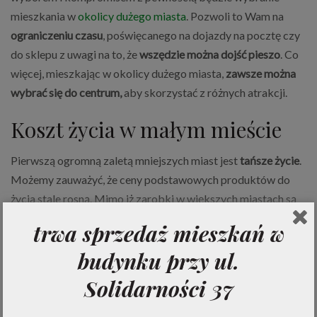
mieszkania w
okolicy dużego miasta
. Pozwoli to Wam na
ograniczeniu czasu
, poświęcanego na dojazdy na pocztę czy
do sklepu z uwagi na to, że
wszędzie można dojść pieszo
. Co
więcej, mieszkając w okolicy dużego miasta,
zawsze można
wybrać się do centrum,
aby skorzystać z różnych atrakcji.
Koszt życia w małym mieście
Pierwszą ogromną zaletą mniejszych miast jest
tańsze życie
.
Możemy zauważyć, że ceny podstawowych produktów do
życia stale rosną. Mimo iż zarobki w większych miastach są
często wyższe, to koszt życia niejednego przeraża. Możemy
trwa sprzedaż mieszkań w
to także zauważyć, obserwując ceny mieszkań. Decydując się
budynku przy ul.
na kupienie nieruchomości w mniejszym mieście, będziecie
mogli pozwolić sobie na
atrakcyjniejsze warunki
.
Solidarności 37
Zdecydowanie życie w mniejszych miasteczkach pozwala
zaoszczędzić pieniądze
na paliwie, czynszu oraz na